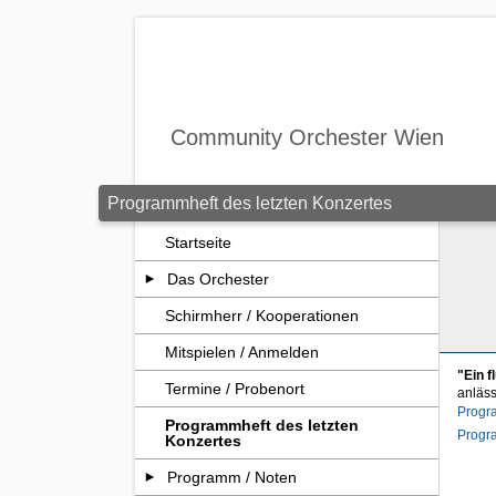
Zum Seiteninhalt springen
Community Orchester Wien
Programmheft des letzten Konzertes
Startseite
Das Orchester
Schirmherr / Kooperationen
Mitspielen / Anmelden
"Ein f
Termine / Probenort
anläs
Progr
Programmheft des letzten
Progr
Konzertes
Programm / Noten